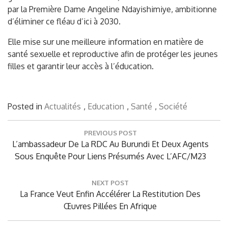
par la Première Dame Angeline Ndayishimiye, ambitionne
d’éliminer ce fléau d’ici à 2030.
Elle mise sur une meilleure information en matière de
santé sexuelle et reproductive afin de protéger les jeunes
filles et garantir leur accès à l’éducation.
Posted in
Actualités
,
Education
,
Santé
,
Société
Post
PREVIOUS POST
navigation
Previous
L’ambassadeur De La RDC Au Burundi Et Deux Agents
Post:
Sous Enquête Pour Liens Présumés Avec L’AFC/M23
NEXT POST
Next
La France Veut Enfin Accélérer La Restitution Des
Post:
Œuvres Pillées En Afrique