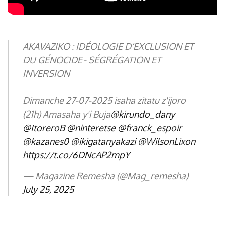
AKAVAZIKO : IDÉOLOGIE D’EXCLUSION ET
DU GÉNOCIDE - SÉGRÉGATION ET
INVERSION
Dimanche 27-07-2025 isaha zitatu z'ijoro
(21h) Amasaha y'i Buja
@kirundo_dany
@ItoreroB
@ninteretse
@franck_espoir
@kazanes0
@ikigatanyakazi
@WilsonLixon
https://t.co/6DNcAP2mpY
— Magazine Remesha (@Mag_remesha)
July 25, 2025