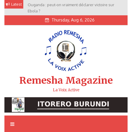
Skip
Latest
Ouganda : peut-on vraiment déclarer victoire sur
to
Ebola ?
content
Thursday, Aug 6, 2026
Remesha Magazine
La Voix Active