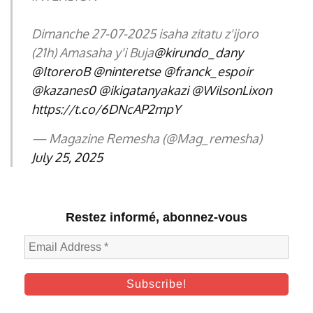
Dimanche 27-07-2025 isaha zitatu z'ijoro
(21h) Amasaha y'i Buja
@kirundo_dany
@ItoreroB
@ninteretse
@franck_espoir
@kazanes0
@ikigatanyakazi
@WilsonLixon
https://t.co/6DNcAP2mpY
— Magazine Remesha (@Mag_remesha)
July 25, 2025
Restez informé, abonnez-vous