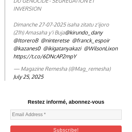
DU GÉNOCIDE - SÉGRÉGATION ET
INVERSION
Dimanche 27-07-2025 isaha zitatu z'ijoro
(21h) Amasaha y'i Buja
@kirundo_dany
@ItoreroB
@ninteretse
@franck_espoir
@kazanes0
@ikigatanyakazi
@WilsonLixon
https://t.co/6DNcAP2mpY
— Magazine Remesha (@Mag_remesha)
July 25, 2025
Restez informé, abonnez-vous