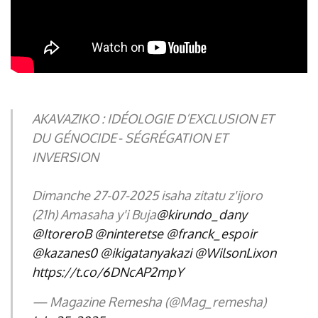
AKAVAZIKO : IDÉOLOGIE D’EXCLUSION ET
DU GÉNOCIDE - SÉGRÉGATION ET
INVERSION
Dimanche 27-07-2025 isaha zitatu z'ijoro
(21h) Amasaha y'i Buja
@kirundo_dany
@ItoreroB
@ninteretse
@franck_espoir
@kazanes0
@ikigatanyakazi
@WilsonLixon
https://t.co/6DNcAP2mpY
— Magazine Remesha (@Mag_remesha)