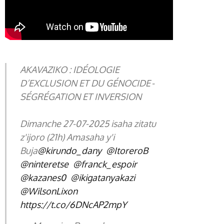
AKAVAZIKO : IDÉOLOGIE
D’EXCLUSION ET DU GÉNOCIDE -
SÉGRÉGATION ET INVERSION
Dimanche 27-07-2025 isaha zitatu
z'ijoro (21h) Amasaha y'i
Buja
@kirundo_dany
@ItoreroB
@ninteretse
@franck_espoir
@kazanes0
@ikigatanyakazi
@WilsonLixon
https://t.co/6DNcAP2mpY