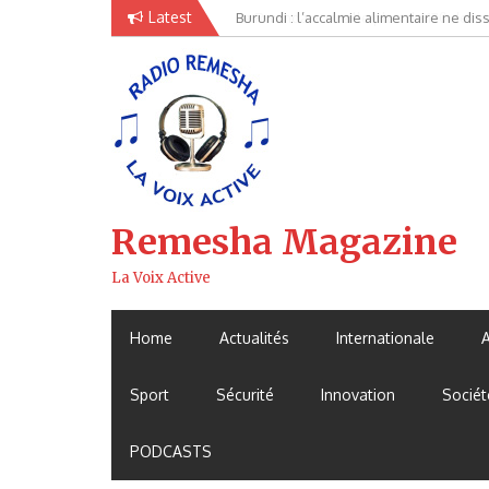
Skip
Latest
Burundi : l’accalmie alimentaire ne di
Le Rwanda accueille plus de 170 dema
to
content
Remesha Magazine
La Voix Active
Home
Actualités
Internationale
Sport
Sécurité
Innovation
Sociét
PODCASTS